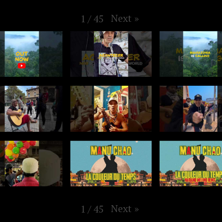
Next
»
1
/
45
Next
»
1
/
45