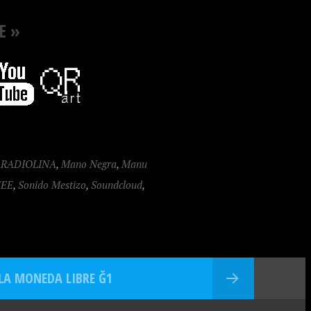
E »
 RADIOLINA
,
Mano Negra
,
Manu
ÉEE
,
Sonido Mestizo
,
Soundcloud
,
 LA MONEDA LIBRE Ğ1