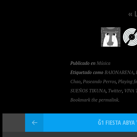
« 
Publicado en
Música
Etiquetado como
BAIONARENA
,
Chao
,
Paseando Perros
,
Playing f
SUEÑOS TIKUNA
,
Twitter
,
VIVA 
Bookmark the permalink.
Ğ1 FIESTA ABYA