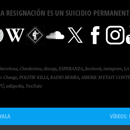
LA RESIGNACIÓN ES UN SUICIDIO PERMANENT
Barcelona
,
Clandestino
,
discogs
,
ESPERANZA
,
facebook
,
instagram
,
LA
or Change
,
POLITIK KILLS
,
RADIO BEMBA
,
SIBERIE M'ETAIT CONT
TÚ
,
wikipedia
,
YouTube
 YALA
VÍDEOS: