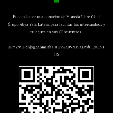
Puedes hacer una donación de Moneda Libre Ğ1 al
Ğrupo Abya Yala Latam, para facilitar los intercambios y
trueques en sus ĞEncuentros:
H8m2tyTPdnjog2AhmQtkTJuTJvwX8VNg9XDYdCCsGLvs:
2Zr