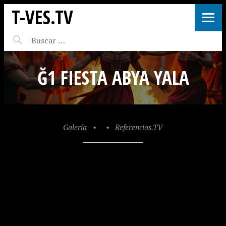
T-VES.TV
Ğ1 FIESTA ABYA YALA
Galería
•
•
Referencias.TV