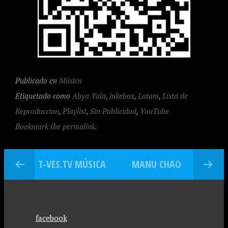
Publicado en
Música
Etiquetado como
Abya Yala
,
jukebox
,
Latam
,
Lista de
Reproduccion
,
Playlist
,
Sin Publicidad
,
YouTube
Bookmark the permalink.
T-VES.TV MÚSICA
MANU CHAO
facebook