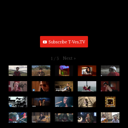
Subscribe T-Ves.TV
Next
»
1
/
3