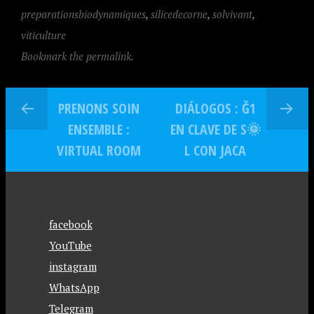
preparationsbiodynamiques
,
silicedecorne
,
solvivant
,
viticulture
Bookmark the permalink.
PRENONS SOIN
DIÁLOGOS : Ğ1
ENSEMBLE :
EN CLAVE DE S🌞
VIRTUAL ROOM
L CON JACA
facebook
YouTube
instagram
WhatsApp
Telegram