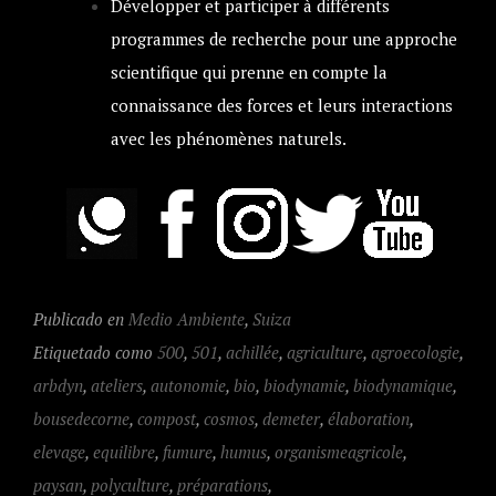
Développer et participer à différents
programmes de recherche pour une approche
scientifique qui prenne en compte la
connaissance des forces et leurs interactions
avec les phénomènes naturels.
Publicado en
Medio Ambiente
,
Suiza
Etiquetado como
500
,
501
,
achillée
,
agriculture
,
agroecologie
,
arbdyn
,
ateliers
,
autonomie
,
bio
,
biodynamie
,
biodynamique
,
bousedecorne
,
compost
,
cosmos
,
demeter
,
élaboration
,
elevage
,
equilibre
,
fumure
,
humus
,
organismeagricole
,
paysan
,
polyculture
,
préparations
,