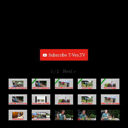
Subscribe T-Ves.TV
Next
»
1
/
2