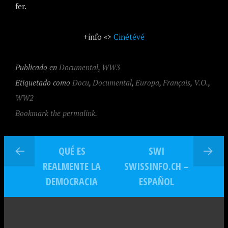
fer.
+info «>
Cinétévé
Publicado en
Documental
,
WW3
Etiquetado como
Docu
,
Documental
,
Europa
,
Français
,
V.O.
,
WW2
Bookmark the permalink.
QUÉ ES
SWI
REALMENTE LA
SWISSINFO.CH –
DEMOCRACIA
ESPAÑOL