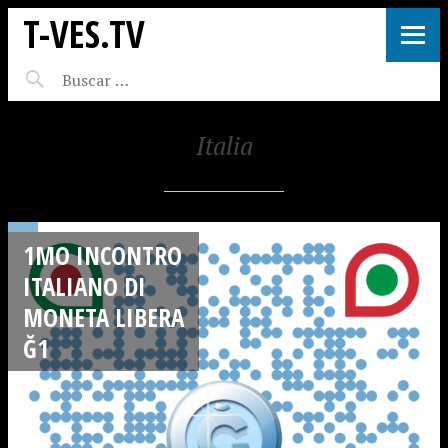
T-VES.TV
Italia
1MO INCONTRO
ITALIANO DI
MONETA LIBERA
Ğ1