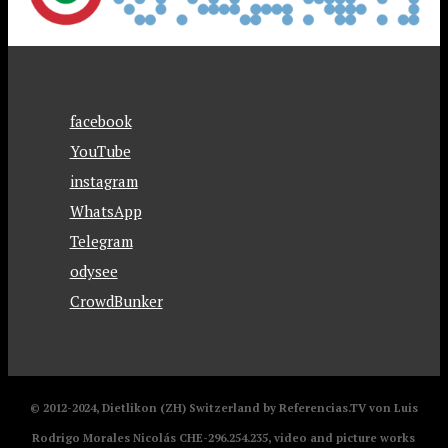
facebook
YouTube
instagram
WhatsApp
Telegram
odysee
CrowdBunker
© 2012-2024, Dietlikon (ZH) Switzerland by Referencias.TV von Luis
Rodrigo Morales Nicolás CHE-296.254.235, video and picture works