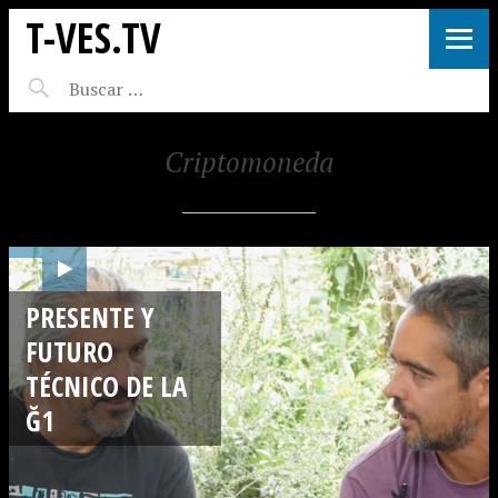
T-VES.TV
Criptomoneda
PRESENTE Y
FUTURO
TÉCNICO DE LA
Ğ1