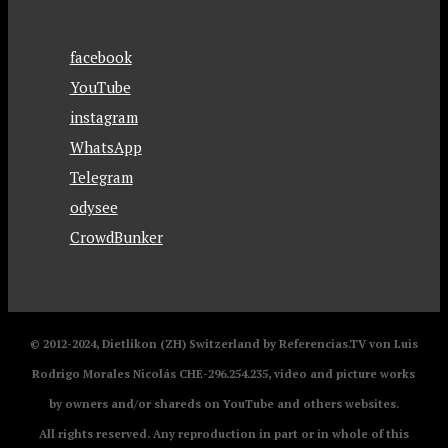
facebook
YouTube
instagram
WhatsApp
Telegram
odysee
CrowdBunker
© 2012-2024, Dietlikon (ZH) Switzerland by Referencias.TV von Luis
Rodrigo Morales Nicolás CHE-296.254.235, video and picture works
by owners and/or shareds on YouTube and others websites.
All rights reserved. Any reproduction in part or in whole of this